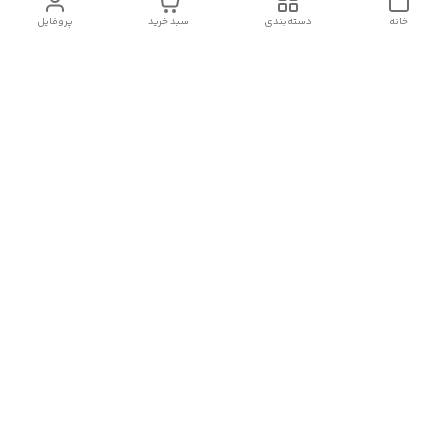
خانه
دسته‌بندی
سبد خرید
پروفایل
دسترسی سریع
تماس با ما
سیاست حریم خصوصی
درباره ما
شکایات
رضایت مشتریان
قوانین و مقررات
شماره تماس
09120511265