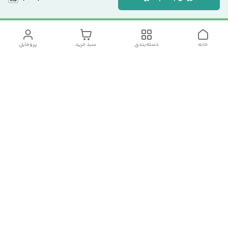
خانه
دسته‌بندی
سبد خرید
پروفایل
دسترسی سریع
تماس با ما
سیاست حریم خصوصی
درباره ما
شکایات
رضایت مشتریان
قوانین و مقررات
شماره تماس
09120511265