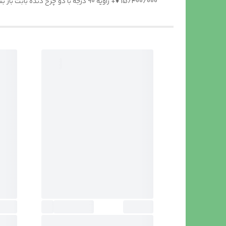
15/400/000 ♦️+ زاویه 90 درجه با دو چرخ دنده بابت باز بست و زاویه تقدیم شما 2/600/000