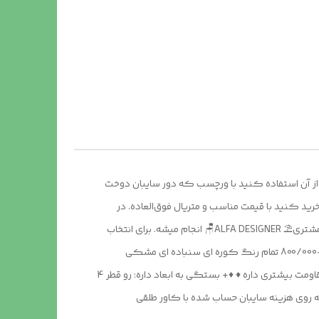
 از آن استفاده کنید با ورچسب که دور سایبان دوخت
رید کنید با قیمت مناسب و متریال فوق‌العاده. در
رنگ بندی و ابعاد دلخواه خودتون اگه مربع همین ابعاد بخواید میشه 3در3 مربع که کمی مناسب ترین است. این آپشن هابه درخواست مشتری⛱️ ALFA DESIGNER🪑 انجام میشه. برای انتخاب
بهتره شما در انتخاب سایبان. ⚜️آلفا دیزاینر یک اسم نیست تولید کننده ای برای سلیقه شماست ⚜️ ♦️+800/000 و +روشنای 4 عددی ♦️ ♦️+800/000 تمام رنگ کوره ای سنباده ای مشکی
باضمانت 7ساله ضد زنگ ♦️ ♦️+760/000 چرخ وارداتی برای جابجایی بهتر ♦️ ♦️+ 730/000چهار بلوک 40در40 با نبشی پایه اضافه که تو باد مقاومت بیشتری داره ♦️ ♦️+ بستگی به ابعاد داره: رو قطر 4
طلقی زمستانی) که از دو طرف از پارچه ضد آب بابت زیبای داخل سایبان کار شده. همراه دوخت و ورچسب تقدیم شما 4/100 که روی هزینه سایبان حساب شده با کاور طلقی