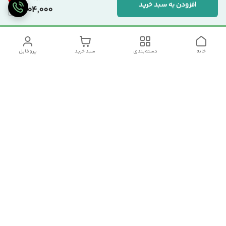
افزودن به سبد خرید
1,004,000
خانه
دسته‌بندی
سبد خرید
پروفایل
دسترسی سریع
تماس با ما
سیاست حریم خصوصی
درباره ما
شکایات
رضایت مشتریان
قوانین و مقررات