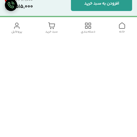
۷٬۳۸۹٬۰۰۰
افزودن به سبد خرید
5,515,000
خانه
دسته‌بندی
سبد خرید
پروفایل
دسترسی سریع
تماس با ما
سیاست حریم خصوصی
درباره ما
شکایات
رضایت مشتریان
قوانین و مقررات