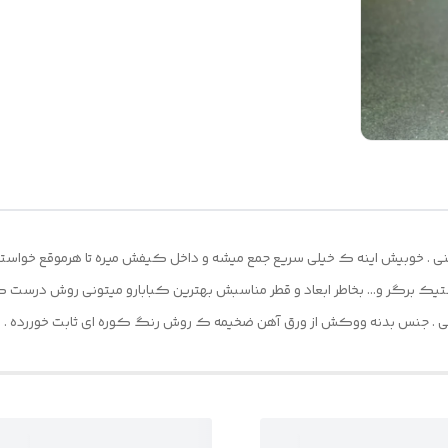
 . خوبیش اینه ک خیلی سریع جمع میشه و داخل کیفش میره تا هرموقع خواستی 
یک برگر و... بخاطر ابعاد و قطر مناسبش بهترین کبابارو میتونی روش درست 
زنی . جنس بدنه ووکش از ورق آهن ضخیمه ک روش رنگ کوره ای ثابت خوررده .