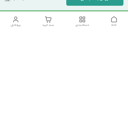
خانه
دسته‌بندی
سبد خرید
پروفایل
دسترسی سریع
تماس با ما
سیاست حریم خصوصی
درباره ما
شکایات
رضایت مشتریان
قوانین و مقررات
شماره تماس
09120511265