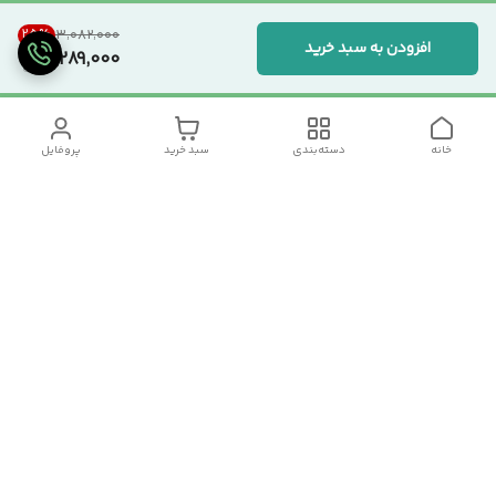
25
%
۳٬۰۸۲٬۰۰۰
افزودن به سبد خرید
2,289,000
خانه
دسته‌بندی
سبد خرید
پروفایل
دسترسی سریع
تماس با ما
سیاست حریم خصوصی
درباره ما
شکایات
رضایت مشتریان
قوانین و مقررات