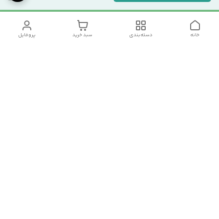
خانه
دسته‌بندی
سبد خرید
پروفایل
دسترسی سریع
تماس با ما
سیاست حریم خصوصی
درباره ما
شکایات
رضایت مشتریان
قوانین و مقررات
برای پیگیری سفارش ها از ساعت 10 الی 16 روزهای غیر تعطیل با شماره