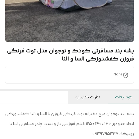
پشه بند مسافرتی کودک و نوجوان مدل توت فرنگی
فروزن کفشدوزکی السا و النا
None
توضیحات
نظرات کاربران
پشه بند نوجوان طرح دخترانه توت فرنگی فروزن یا السا و آلنا کفشدوزکی
ابعاد حدودی 140*140*125 فیلم آموزشی باز و بست چادر مسافرتی ایتا یا
روبیکا 09397953370