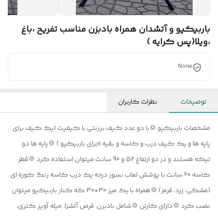
باربیکیو و آتشدان همراه بادبزن مناسب تفریح ،باغ
،ویلا(پس کرایه )
None
توضیحات
نظرات کاربران
مشخصات باربیکیو 💢با دو عدد کیف برزنتی با کیفیت (یک کیف برای
پایه ها و یک کیف درب و کاسه و بقیه اجزای باربیکیو ) 💢پایه ها دو
تیکه هستند و در دو ارتفاع 52 و 90 سانت میتوان استفاده کرد 💢قطر
کاسه 60 سانت با پوشش لعاب نسوز درجه یک درب کاسه رنگ کوره ای
(مشکی، زرد، قرمز) 💢همراه با یک میز 30×30 که کنار باربیکیو میتوان
نصب کرد 💢دارای کارتن 💢شامل بادبزن، قرص آتشزا، میله آویز کتری،