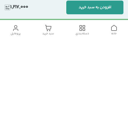
1,217,000
افزودن به سبد خرید
خانه
دسته‌بندی
سبد خرید
پروفایل
دسترسی سریع
تماس با ما
سیاست حریم خصوصی
درباره ما
شکایات
رضایت مشتریان
قوانین و مقررات