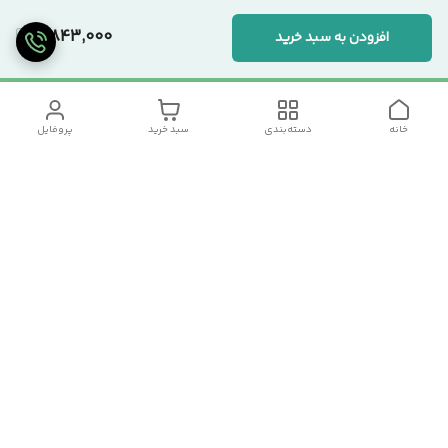
7,843,000
افزودن به سبد خرید
خانه
دسته‌بندی
سبد خرید
پروفایل
دسترسی سریع
تماس با ما
سیاست حریم خصوصی
درباره ما
شکایات
رضایت مشتریان
قوانین و مقررات