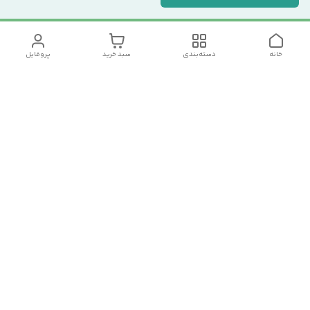
خانه
دسته‌بندی
سبد خرید
پروفایل
دسترسی سریع
تماس با ما
سیاست حریم خصوصی
درباره ما
شکایات
رضایت مشتریان
قوانین و مقررات
شماره تماس
09120511265