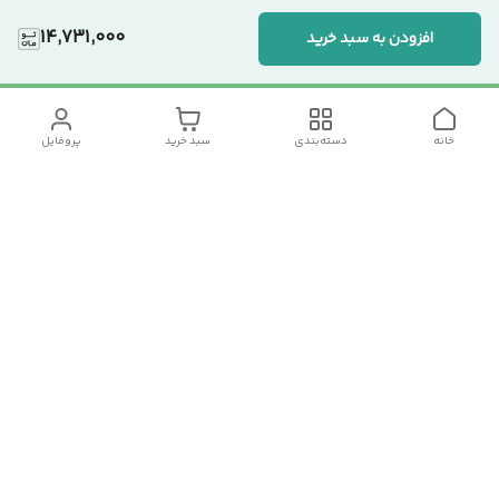
14,731,000
افزودن به سبد خرید
خانه
دسته‌بندی
سبد خرید
پروفایل
دسترسی سریع
تماس با ما
سیاست حریم خصوصی
درباره ما
شکایات
رضایت مشتریان
قوانین و مقررات