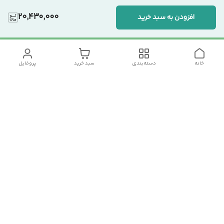
20,430,000
افزودن به سبد خرید
خانه
دسته‌بندی
سبد خرید
پروفایل
دسترسی سریع
تماس با ما
سیاست حریم خصوصی
درباره ما
شکایات
رضایت مشتریان
قوانین و مقررات