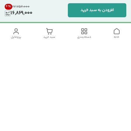
4
%
۱۷٬۷۵۲٬۰۰۰
افزودن به سبد خرید
16,869,000
خانه
دسته‌بندی
سبد خرید
پروفایل
دسترسی سریع
تماس با ما
سیاست حریم خصوصی
درباره ما
شکایات
رضایت مشتریان
قوانین و مقررات