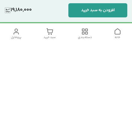
19,180,000
افزودن به سبد خرید
خانه
دسته‌بندی
سبد خرید
پروفایل
دسترسی سریع
تماس با ما
سیاست حریم خصوصی
درباره ما
شکایات
رضایت مشتریان
قوانین و مقررات