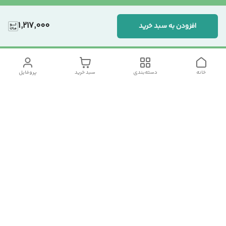
1,217,000
افزودن به سبد خرید
خانه
دسته‌بندی
سبد خرید
پروفایل
دسترسی سریع
تماس با ما
سیاست حریم خصوصی
درباره ما
شکایات
رضایت مشتریان
قوانین و مقررات