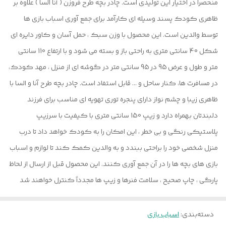
منحصرا در اختیار این تولیدی است. چادر بچه طرح فروزن ( آنا السا ) علاوه بر
ظاهری کودک پسند وسیله ای کارآمد برای جمع آوری اسباب بازی ها
توسط والدین است. این محصول با وزن سبک ، حمل آسان و کاور دایره ای
شکل 40 سانتی متری به راحتی باز و بسته می شود و با ارتفاع 110 سانتی
متر و طول و عرض 95 در 95 سانتی متر در گوشه ای از منزل ، مهد کودک،
در مسافرت ها، کنار ساحل و ... قابل استفاد است. چادر بچه طرح آنا و السا با
ظاهری زیبا و چشم نواز دارای پنجره توری تهویه ای مناسب برای فرزند
دلبندتان بهمراه دارد و زیپ 150 سانتی متری با کیفیت با سرزیپ
پلاستیکی رنگی و بی خطر ، این امکان را به کودک خواهد داد تا درب
منزل شخصی خود را براحتی ببندد و به والدین کمک کند تا لوازم و اسباب
بازی های بچه ها را در آن جمع آوری کنند. این محصول قبل از ارسال از لحاظ
پارگی ، چاپ صحیح ، سلامت فنرها و زیپ ها مجدداً کنترل خواهند شد
دسته‌بندی
:
اسباب بازی