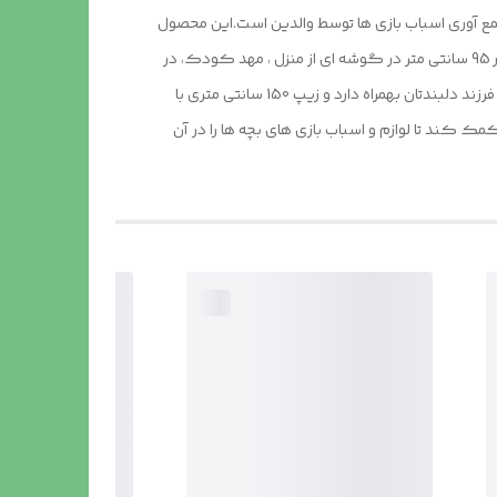
 جمع آوری اسباب بازی ها توسط والدین است.این محصول
با وزن سبک ، حمل آسان و کاور دایره ای شکل 40 سانتی متری به راحتی باز و بسته می شود و با ارتفاع 110 سانتی متر و طول و عرض 95 در 95 سانتی متر در گوشه ای از منزل ، مهد کودک، در
مسافرت ها، کنار ساحل و ... قابل استفاد است.چادر بچه طرح #ماشامیشا با ظاهری زیبا و چشم نواز دارای پنجره توری تهویه ای مناسب برای فرزند دلبندتان بهمراه دارد و زیپ 150 سانتی متری با
 کند تا لوازم و اسباب بازی های بچه ها را در آن