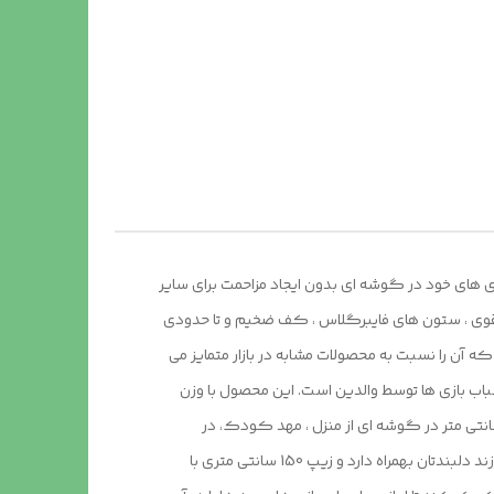
ی های خود در گوشه ای بدون ایجاد مزاحمت برای سایر
ی قوی ، ستون های فایبرگلاس ، کف ضخیم و تا حدودی
ه آن را نسبت به محصولات مشابه در بازار متمایز می
سباب بازی ها توسط والدین است. این محصول با وزن
ل آسان و کاور دایره ای شکل 40 سانتی متری به راحتی باز و بسته می شود و با ارتفاع 110 سانتی متر و طول و عرض 95 در 95 سانتی متر در گوشه ای از منزل ، مهد کودک، در
مسافرت ها، کنار ساحل و ... قابل استفاد است. چادر بچه طرح آنا و السا با ظاهری زیبا و چشم نواز دارای پنجره توری تهویه ای مناسب برای فرزند دلبندتان بهمراه دارد و زیپ 150 سانتی متری با