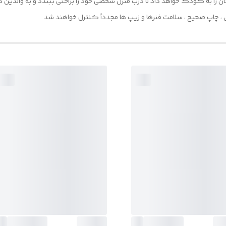
ا به کودک خواهد داد تا درب منزل شخصی خود را براحتی ببندد و به والدین کمک
 ، چاپ صحیح ، سلامت فنرها و زیپ ها مجدداً کنترل خواهند شد