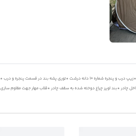
چادر مسافرتی 8نفره مناسب خواب 4نفر *سه عدد پنجره *زیپ درب و پنجره شماره 10 دانه درشت
اخل چادر *بند اویز چراغ دوخته شده به سقف چادر *قلاب مهار جهت مقاوم سازی