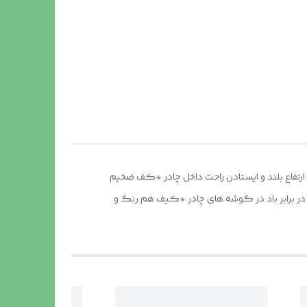
 *توری پشه بند در قسمت پنجره و درب * ارتفاع بلند و ایستادن راحت داخل چادر *کف ضخیم
 در برابر باد در گوشه های چادر *کیف هم رنگ و