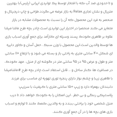
و تا حدودی ضد آب که با افتخار توسط یک تولیدی ایرانی (پارس)با بهترین
متریال و نشان تجاری Relax به بازار عرضه می گردد.طراحی و چاپ دیجیتال و
منحصر به فرد این محصول که آن را نسبت به محصولات مشابه در بازار
متمایز می کند منحصرا در اختیار این تولیدی است.چادر بچه طرح ماشا میشا
علاوه بر ظاهری کودک پسند وسیله ای کارآمد برای جمع آوری اسباب بازی
ها توسط والدین است.این محصول با وزن سبک ، حمل آسان و کاور دایره
ای شکل 40 سانتی متری به راحتی باز و بسته می شود و با ارتفاع 110 سانتی
متر و طول و عرض 95 در 95 سانتی متر در گوشه ای از منزل ، مهد کودک،
در مسافرت ها، کنار ساحل و ... قابل استفاد است.چادر بچه طرح #ماشامیشا
با ظاهری زیبا و چشم نواز دارای پنجره توری تهویه ای مناسب برای فرزند
دلبندتان بهمراه دارد و زیپ 150 سانتی متری با کیفیت با سرزیپ
پلاستیکی رنگی و بی خطر ، این امکان را به کودک خواهد داد تا درب
منزل شخصی خود را براحتی ببندد و به والدین کمک کند تا لوازم و اسباب
بازی های بچه ها را در آن جمع آوری کنند.