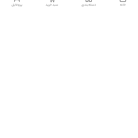
خانه
دسته‌بندی
سبد خرید
پروفایل
دسترسی سریع
تماس با ما
سیاست حریم خصوصی
درباره ما
شکایات
رضایت مشتریان
قوانین و مقررات
شماره تماس
09120511265