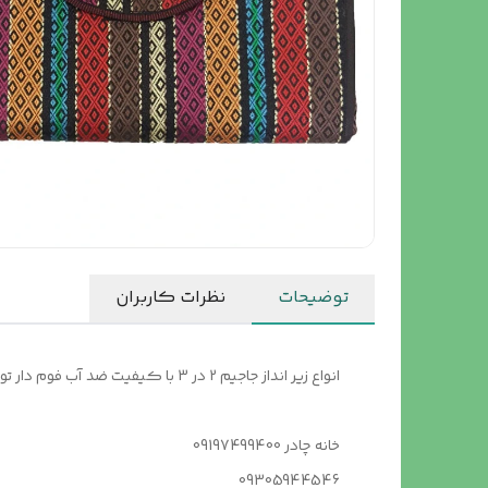
توضیحات
نظرات کاربران
انواع زیر انداز جاجیم 2 در 3 با کیفیت ضد آب فوم دار تولید خانه چادر این محصول را به شما پیشنهاد میکند
خانه چادر 09197499400
09305944546