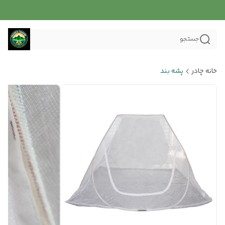
جستجو
خانه چادر
پشه بند