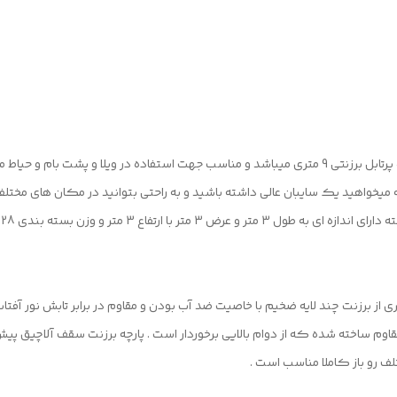
آلاچیق پیش ساخته 3x3 سایز متوسط آلاچیق های آماده پرتابل برزنتی 9 متری میباشد و مناسب جهت استفا
چه میخواهید یک سایبان عالی داشته باشید و به راحتی بتوانید در مکان های مخ
بندی 28 کیلو گرم و ابعاد بسته بندی 20x25x150 را دارد .
پارچه سقف آلاچیق پیش ساخته 3x3 با فضای 9 متری از برزنت چند لایه ضخیم با خاصیت ضد آب بودن و مقاوم در 
هد دید . پایه آلاچیق پیش ساخته 3x3 از فلز مقاوم ساخته شده که از دوام بالایی برخوردار است . پارچه برزن
 رو باز کاملا مناسب است .