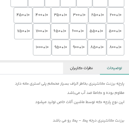
10*450
10*400
10*350
10*300
10*250
10*200
10*750
10*700
10*650
10*600
10*550
10*500
10*1000
10*950
10*900
10*850
10*800
توضیحات
نظرات کاربران
پارچه برزنت کانتینری بخاطر الیاف بسیار محکم پلی استری که دارد
مقاوم بوده و کاملا ضد آب می‌باشد
این نوع پارچه که توسط ماشین آلات خاص تولید میشود
برزنت کانتینری درجه یک – یک رو می باشد