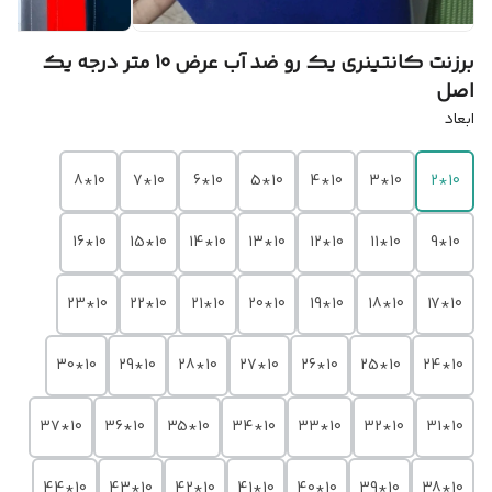
برزنت کانتینری یک رو ضد آب عرض 10 متر درجه یک
اصل
ابعاد
10*8
10*7
10*6
10*5
10*4
10*3
10*2
10*16
10*15
10*14
10*13
10*12
10*11
10*9
10*23
10*22
10*21
10*20
10*19
10*18
10*17
10*30
10*29
10*28
10*27
10*26
10*25
10*24
10*37
10*36
10*35
10*34
10*33
10*32
10*31
10*44
10*43
10*42
10*41
10*40
10*39
10*38