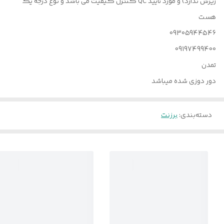
ریزش ندارد) و مورد تایید QC کنترل کیفیت می باشد و نوع درجه یک
هست
09305944546
09197499400
تمدن
دور دوزی شده میباشد
دسته‌بندی
:
برزنت