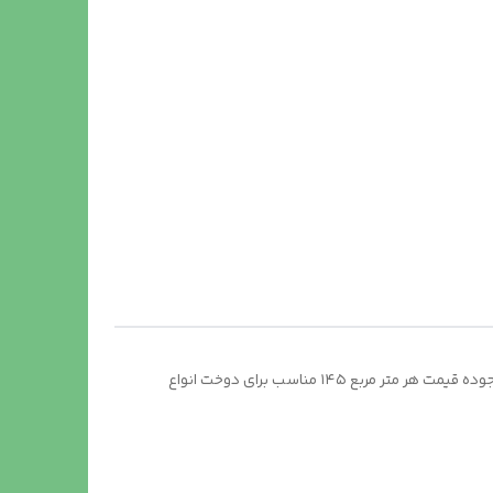
پارچه برزنتی ضد اب و مقاوم و تا حدودی نسوز در برابر ذغال و گرمای غیر مستقیم در عرض های مختلف عرض. ۱متر عرض ۱.۵۰ عرض۲متر موجوده قیمت هر متر مربع ۱۴۵ مناسب برای دوخت انواع