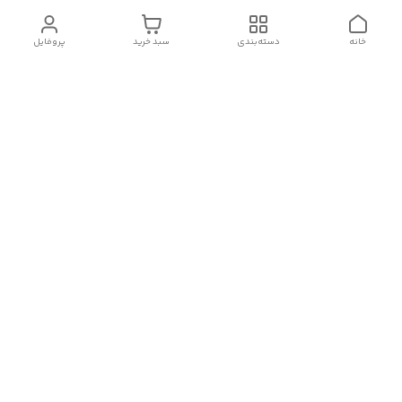
خانه
دسته‌بندی
سبد خرید
پروفایل
دسترسی سریع
تماس با ما
سیاست حریم خصوصی
درباره ما
شکایات
رضایت مشتریان
قوانین و مقررات
شماره تماس
09120511265