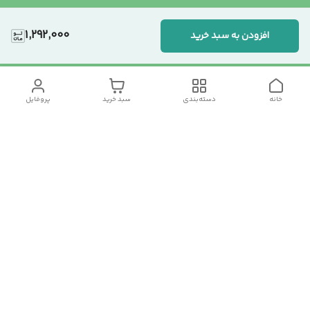
1,292,000
افزودن به سبد خرید
خانه
دسته‌بندی
سبد خرید
پروفایل
دسترسی سریع
تماس با ما
سیاست حریم خصوصی
درباره ما
شکایات
رضایت مشتریان
قوانین و مقررات