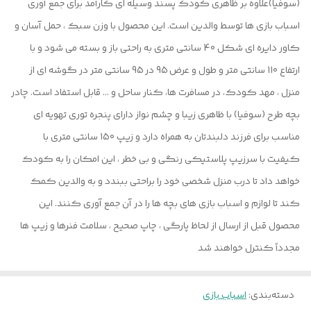
(سوفیا)علاوه بر ظاهری کودک پسند وسیله ای کارآمد برای جمع آوری
اسباب بازی ها توسط والدین است. این محصول با وزن سبک ، حمل آسان و
کاور دایره ای شکل 40 سانتی متری به راحتی باز و بسته می شود و با
ارتفاع 110 سانتی متر و طول و عرض 95 در 95 سانتی متر در گوشه ای از
منزل ، مهد کودک، در مسافرت ها، کنار ساحل و ... قابل استفاد است. چادر
بچه طرح (سوفیا) با ظاهری زیبا و چشم نواز دارای پنجره توری تهویه ای
مناسب برای فرزند دلبندتان به همراه دارد و زیپ 150 سانتی متری با
کیفیت با سرزیپ پلاستیکی رنگی و بی خطر ، این امکان را به کودک
خواهد داد تا درب منزل شخصی خود را براحتی ببندد و به والدین کمک
کند تا لوازم و اسباب بازی های بچه ها را در آن جمع آوری کنند. این
محصول قبل از ارسال از لحاظ پارگی ، چاپ صحیح ، سلامت فنرها و زیپ ها
مجدداً کنترل خواهند شد
دسته‌بندی
:
اسباب بازی