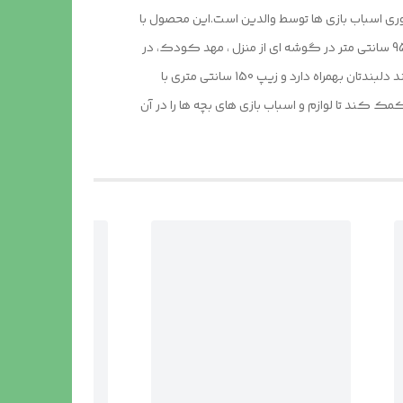
آوری اسباب بازی ها توسط والدین است.این محصول با
وزن سبک ، حمل آسان و کاور دایره ای شکل 40 سانتی متری به راحتی باز و بسته می شود و با ارتفاع 110 سانتی متر و طول و عرض 95 در 95 سانتی متر در گوشه ای از منزل ، مهد کودک، در
مسافرت ها، کنار ساحل و ... قابل استفاد است.چادر بچه طرح #بن تن با ظاهری زیبا و چشم نواز دارای پنجره توری تهویه ای مناسب برای فرزند دلبندتان بهمراه دارد و زیپ 150 سانتی متری با
 کند تا لوازم و اسباب بازی های بچه ها را در آن