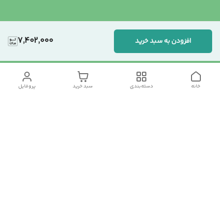
7,402,000
افزودن به سبد خرید
خانه
دسته‌بندی
سبد خرید
پروفایل
دسترسی سریع
تماس با ما
سیاست حریم خصوصی
درباره ما
شکایات