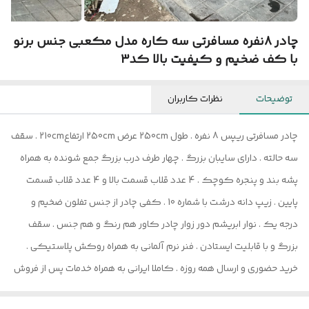
چادر 8نفره مسافرتی سه کاره مدل مکعبی جنس برنو
با کف ضخیم و کیفیت بالا کد3
توضیحات
نظرات کاربران
چادر مسافرتی ریپس 8 نفره . طول 250cm عرض 250cm ارتفاع210cm . سقف
سه حالته . دارای سایبان بزرگ . چهار طرف درب بزرگ جمع شونده به همراه
پشه بند و پنجره کوچک . 4 عدد قلاب قسمت بالا و 4 عدد قلاب قسمت
پایین . زیپ دانه درشت با شماره 10 . کفی چادر از جنس تفلون ضخیم و
درجه یک . نوار ابریشم دور زوار چادر کاور هم رنگ و هم جنس . سقف
بزرگ و با قابلیت ایستادن . فنر نرم آلمانی به همراه روکش پلاستیکی .
خرید حضوری و ارسال همه روزه . کاملا ایرانی به همراه خدمات پس از فروش