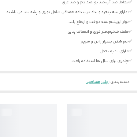
✅کاملا ضد آب،ضد بو ،ضد دم و ضد عرق
✅ دارای سه پنجره و یک درب که همگی شامل توری و پشه بند می باشند
✅نوار ابریشم ،سه دوخت و ارتفاع بلند
✅کف ضخیم،فنر قوی و انعطاف پذیر
✅جم شدن بسیار راحن و سریع
✅دارای کیف حمل
✅چادری برای سال ها استفاده راحت
دسته‌بندی
:
چادر مسافرتی