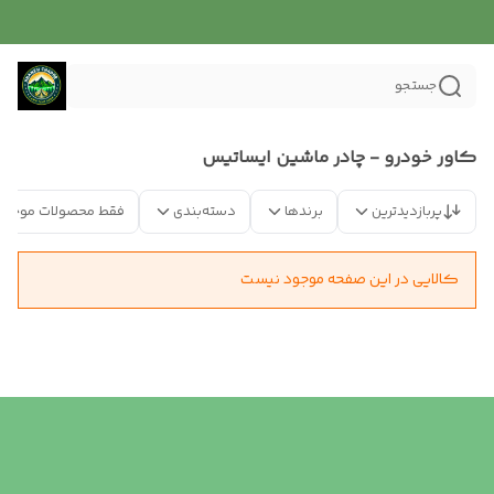
جستجو
کاور خودرو - چادر ماشین ایساتیس
پربازدیدترین
برندها
دسته‌بندی
فقط محصولات موجود
کالایی در این صفحه موجود نیست