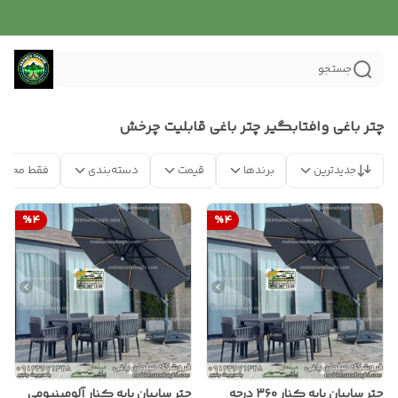
جستجو
چتر باغی وافتابگیر چتر باغی قابلیت چرخش
جدیدترین
برندها
قیمت
دسته‌بندی
فقط محصو
%
4
%
4
چتر سایبان پایه کنار ۳۶۰ درجه
چتر سایبان پایه کنار آلومینیومی