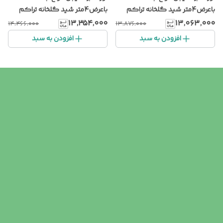
باعرض4متر شید گلخانه تراکم
باعرض4متر شید گلخانه تراکم
80٪ضدآفتاب آنتی یووی تورینه
80٪ضدآفتاب آنتی یووی تورینه
۱۳٬۳۵۴٬۰۰۰
۱۳٬۰۶۳٬۰۰۰
۱۴٬۴۶۶٬۰۰۰
۱۳٬۸۷۶٬۰۰۰
بافت SHADE NET GREENخام
بافت SHADE NET GREENخام
افزودن به سبد
افزودن به سبد