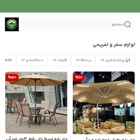
جستجو
لوازم سفر و تفریحی
پربازدیدترین
برندها
قیمت
دسته‌بندی
فقط مح
%
50
%
10
چتر پایه وسط باغی قطر 3متر ضدآب