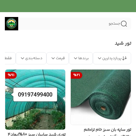
جستجو
تور شید
پربازدیدترین
برندها
قیمت
دسته‌بندی
فقط مح
%
91
%
21
تور سایه بان سبز خام تراکم
توری شید سایبان سبز 80%ابعاد۴