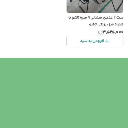
ست 2 عددی صندلی ۹ فنره تاشو به
همراه میز برزنتی تاشو
۳٬۵۲۵٬۰۰۰
افزودن به سبد