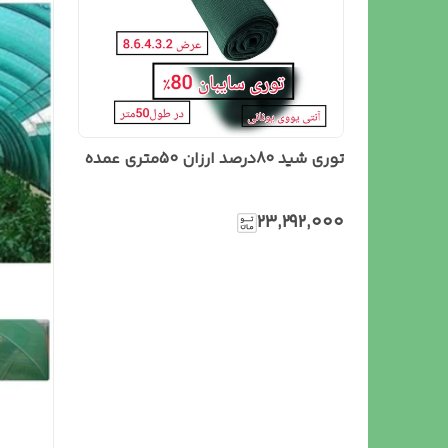
توری شید 80درصد ارزان 50متری عمده
۲۳٬۲۹۲٬۰۰۰