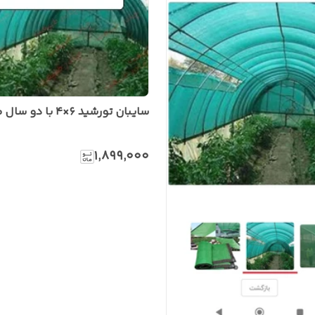
سایبان تورشید ۶×۴ با دو سال گارانتی
۱٬۸۹۹٬۰۰۰