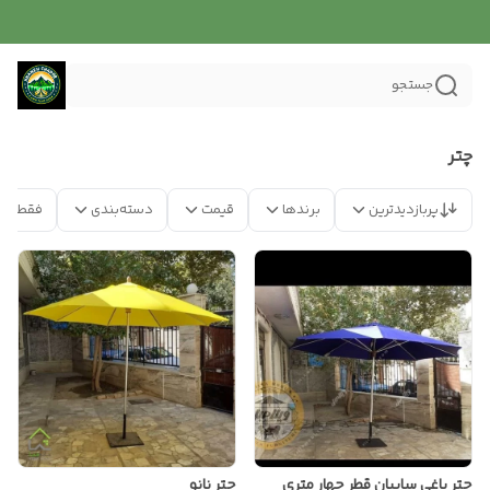
جستجو
چتر
پربازدیدترین
برندها
قیمت
دسته‌بندی
فقط مح
چتر باغی سایبان قطر چهار متری
چتر نانو