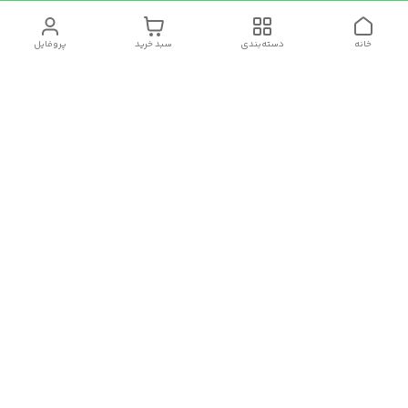
خانه
دسته‌بندی
سبد خرید
پروفایل
دسترسی سریع
تماس با ما
سیاست حریم خصوصی
درباره ما
شکایات
رضایت مشتریان
قوانین و مقررات
برای پیگیری سفارش ها از ساعت 10 الی 16 روزهای غیر تعطیل با شماره
09910857213 تماس بگیرید