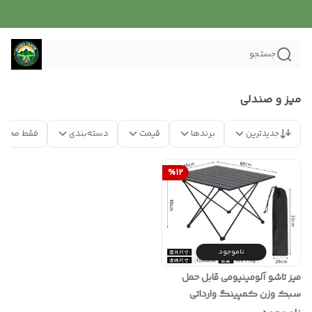
جستجو
میز و صندلی
جدیدترین
برندها
قیمت
دسته‌بندی
فقط محصو
%
12
ناموجود
میز تاشو آلومینیومی قابل حمل
سبک وزن کمپینگ وارداتی
Portable Aluminum Folding