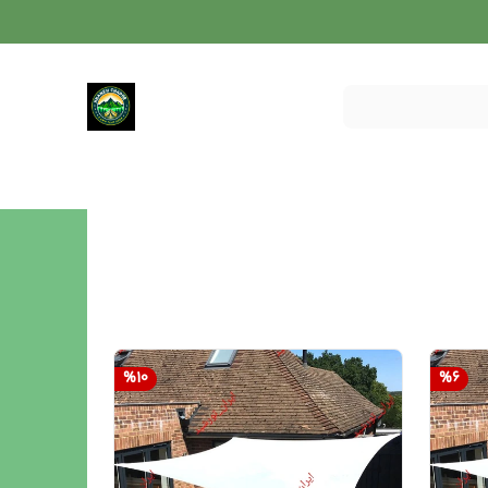
%
10
%
6