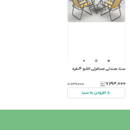
ست صندلی مسافرتی تاشو 4نفره
۷٬۳۱۳٬۰۰۰
۸٬۶۳۹٬۰۰۰
افزودن به سبد