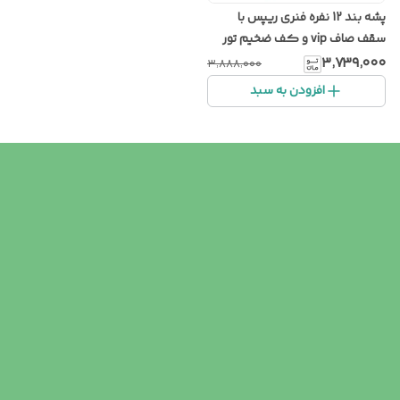
پشه‌ بند 12 نفره فنری ریپس با
سقف صاف vip و کف ضخیم تور
سفید
۳٬۷۳۹٬۰۰۰
۳٬۸۸۸٬۰۰۰
افزودن به سبد