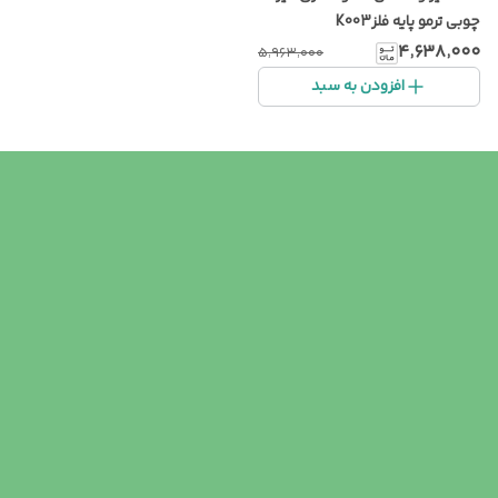
چوبی ترمو پایه فلزK003
۴٬۶۳۸٬۰۰۰
۵٬۹۶۳٬۰۰۰
افزودن به سبد