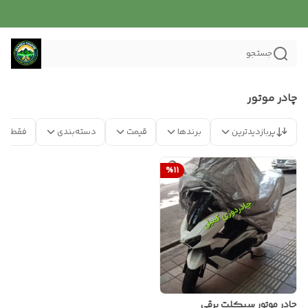
جستجو
چادر موتور
پربازدیدترین
برندها
قیمت
دسته‌بندی
فقط مح
%
11
چادر موتور سیکلت برقی