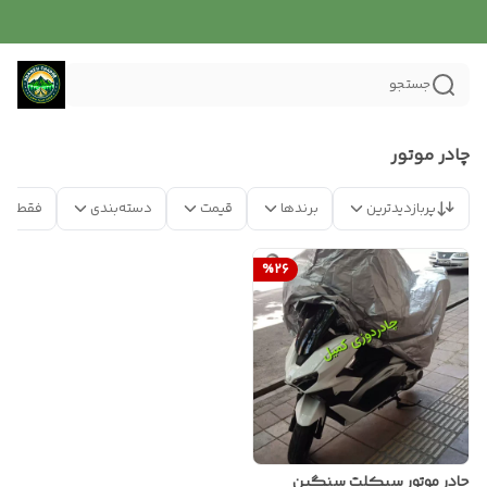
جستجو
چادر موتور
پربازدیدترین
برندها
قیمت
دسته‌بندی
فقط مح
%
26
چادر موتور سیکلت سنگین